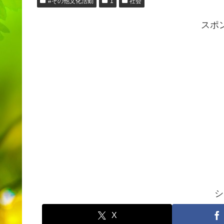
#その他文化活動
1
社会
スポ
シ
X