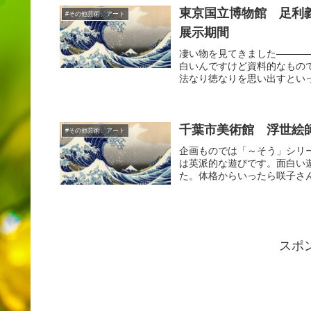
東京国立博物館 足利
#その他芸術、アート
展示期間
凄い物を見てきました―――
白いんですけど資料的なもの
法なり徳なりを思い出すといっ
千葉市美術館 浮世絵
#その他芸術、アート
企画ものでは「～そう」シリ
は英派的な遊びです。面白い
た。体格からいったら咲子さん
スポ