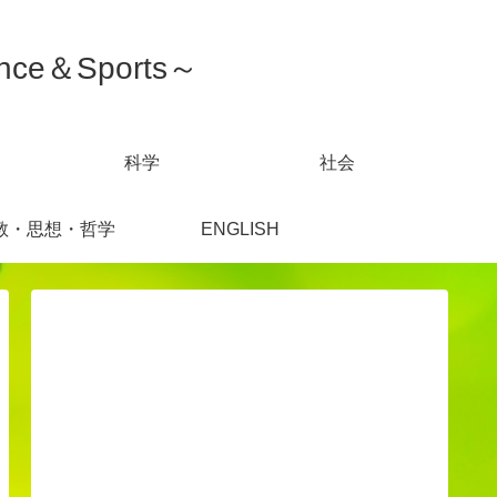
ce＆Sports～
科学
社会
教・思想・哲学
ENGLISH