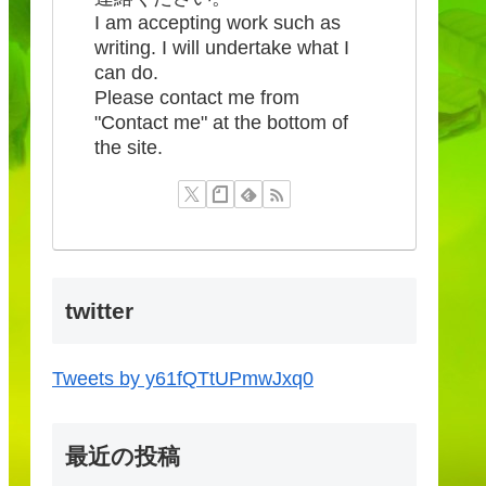
I am accepting work such as
writing. I will undertake what I
can do.
Please contact me from
"Contact me" at the bottom of
the site.
twitter
Tweets by y61fQTtUPmwJxq0
最近の投稿