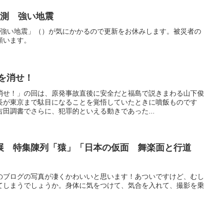
観測 強い地震
 強い地震」（）が気にかかるので更新をお休みします。被災者の
願います。
を消せ！
消せ！」の回は、原発事故直後に安全だと福島で説きまわる山下俊
長が東京まで駄目になることを覚悟していたときに噴飯ものです
田調書でさらに、犯罪的といえる動きであった...
展 特集陳列「猿」「日本の仮面 舞楽面と行道
のブログの写真が凄くかわいいと思います！あついですけど、むし
てしまうでしょうか。身体に気をつけて、気合を入れて、撮影を乗