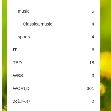
music
5
Classicalmusic
4
sports
4
IT
6
TED
18
WBS
3
WORLD
361
お知らせ
2