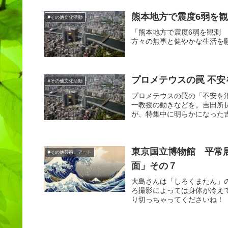
熊本地方で震度6弱を
#その他文化活動
「熊本地方で震度6弱を観測
方々の無事と健やかな生活を
プロメテウスの罠 不安
#その他文化活動
プロメテウスの罠の「不安を
一教授の動きなどを。吉田所
が、特集中に明らかになった吉
東京国立博物館 平常
#その他芸術、アート
面」その７
大島さんは「しろくまたん」
ろ撮影によっては身体が冷え
り切っちゃってくださいね！