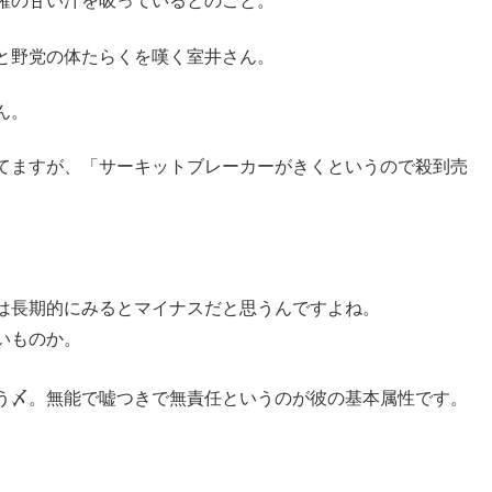
権の甘い汁を吸っているとのこと。
と野党の体たらくを嘆く室井さん。
ん。
てますが、「サーキットブレーカーがきくというので殺到売
は長期的にみるとマイナスだと思うんですよね。
いものか。
う〆。無能で嘘つきで無責任というのが彼の基本属性です。