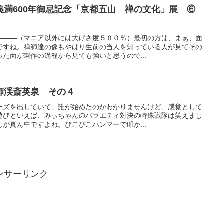
義満600年御忌記念「京都五山 禅の文化」展 ⑥
―――（マニア以外には大げさ度５００％）最初の方は、まぁ、面
ですね。禅師達の像もやはり生前の当人を知っている人が見てその
た面が製作の過程から見ても強いと思うので...
師渓斎英泉 その４
ーズを出していて、誰が始めたのかわかりませんけど、感覚として
遊びといえば、みぃちゃんのバラエティ対決の特殊戦隊は笑えまし
が真ん中ですよね。ぴこぴこハンマーで叩か...
ンサーリンク