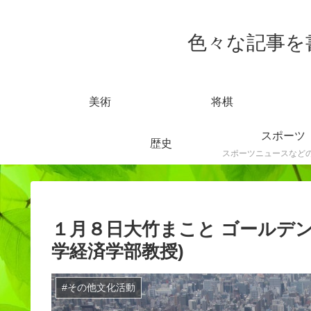
色々な記事を書きま
美術
将棋
スポーツ
歴史
１月８日大竹まこと ゴールデン
学経済学部教授)
#その他文化活動