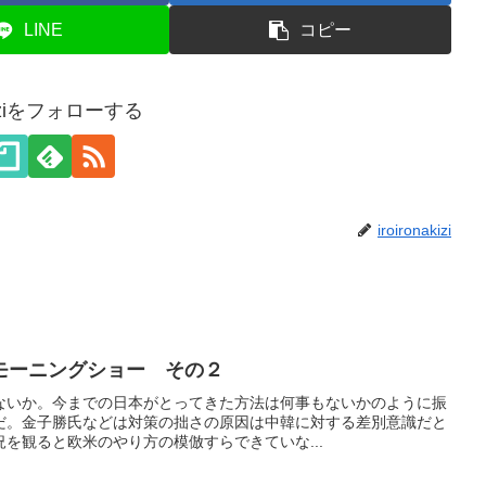
LINE
コピー
akiziをフォローする
iroironakizi
モーニングショー その２
ないか。今までの日本がとってきた方法は何事もないかのように振
だ。金子勝氏などは対策の拙さの原因は中韓に対する差別意識だと
を観ると欧米のやり方の模倣すらできていな...