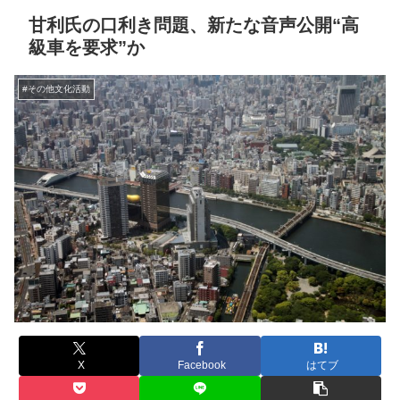
甘利氏の口利き問題、新たな音声公開“高
級車を要求”か
#その他文化活動
X
Facebook
はてブ