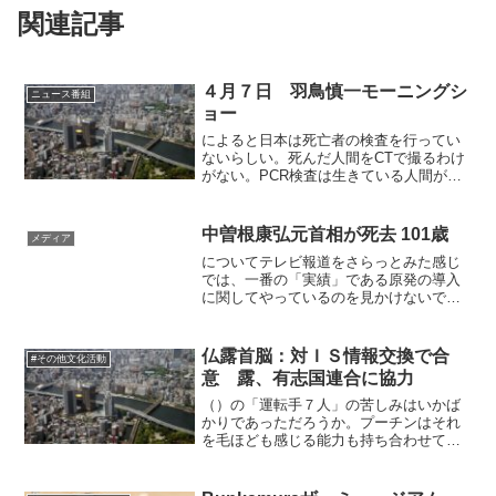
関連記事
４月７日 羽鳥慎一モーニングシ
ニュース番組
ョー
によると日本は死亡者の検査を行ってい
ないらしい。死んだ人間をCTで撮るわけ
がない。PCR検査は生きている人間が優
先なので死んだ人にはやらない。という
話。確かに死んだ人は全員検査している
という記事を読んだので探すと「首相記
中曽根康弘元首相が死去 101歳
メディア
者会見全文（１１完）...
についてテレビ報道をさらっとみた感じ
では、一番の「実績」である原発の導入
に関してやっているのを見かけないです
ね。原発事故がなかったらきっと一番に
大本営発表メディアは持ってきたはずで
すよ。また重要なのは日本を失われた３
仏露首脳：対ＩＳ情報交換で合
#その他文化活動
０年に導いたともされる「...
意 露、有志国連合に協力
（）の「運転手７人」の苦しみはいかば
かりであっただろうか。プーチンはそれ
を毛ほども感じる能力も持ち合わせてい
ないだろう。ネットの「ロシア寄り」の
人たちはこれを取り上げず、自分たちに
都合の良さそうな情報を無理やり取り上