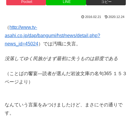
Pocket
LINE
コピー
2016.02.21
2020.12.24
（
http://www.tv-
asahi.co.jp/dap/bangumi/hst/news/detail.php?
news_id=45024
）では汚職に失言
。
没落してゆく民族がまず最初に失うものは節度である
（ことばの饗宴―読者が選んだ岩波文庫の名句365 １５３
ページより）
なんていう言葉をみつけましたけど、まさにその通りで
す。