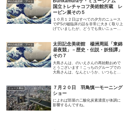
Bunkamuraザ・ミュージアム
#その他芸術、アート
げます。カルトの謗りを免...
国立トレチャコフ美術館所蔵 レ
ーピン展その５
１０月１２日はすべての夕方のニュース
でiPSの嘘臨床の話を非常に大きく取り上
げていましたが、どうでも良いニュース
で、叩きやすい所をニュースバリューに
関係なく叩いている印象。たとえばあれ
だけ大きなデモがあってもまったく取り
太田記念美術館 楊洲周延「東錦
#その他芸術、アート
上げずに、こういった...
昼夜競」－歴史・伝説・妖怪譚」
その７
大島さんは、のいえさんの再始動おめで
とうございます！こっちのグループでの
大島さんは、なんというか、いつもと違
う、親密な感じの個性の出方があって、
とても面白いと思います。グループ内の
距離感がちょうどよくて、良い感じで競
７月２０日 羽鳥慎一モーニング
ニュース番組
い合っている雰囲気が伝わ...
ショー
によれば部屋の二酸化炭素濃度が体調に
影響するんですね。