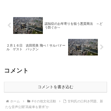
認知症のお年寄りを狙う悪質商法 ～ど
う防ぐか～
２月１６日 吉田照美 飛べ！サルバドー
ル ゲスト パックン
コメント
コメントを書き込む
ホーム
#その他文化活動
甘利氏の口利き問題、新
たな音声公開“高級車を要求”か