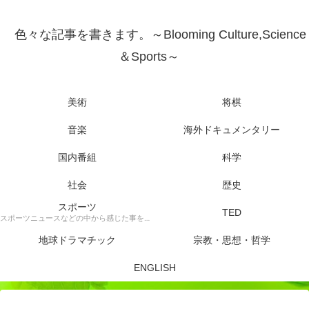
色々な記事を書きます。～Blooming Culture,Science
＆Sports～
美術
将棋
音楽
海外ドキュメンタリー
国内番組
科学
社会
歴史
スポーツ
TED
スポーツニュースなどの中から感じた事を書きます。
地球ドラマチック
宗教・思想・哲学
ENGLISH