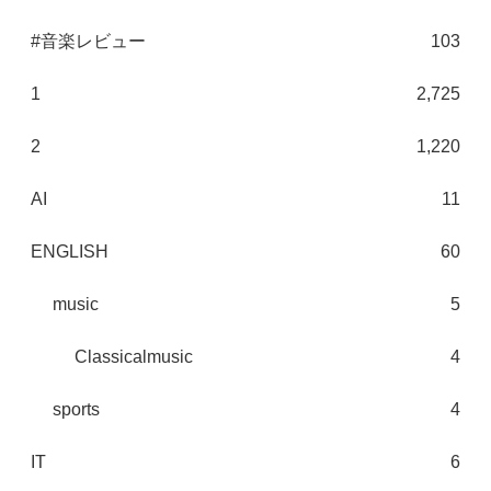
#音楽レビュー
103
1
2,725
2
1,220
AI
11
ENGLISH
60
music
5
Classicalmusic
4
sports
4
IT
6