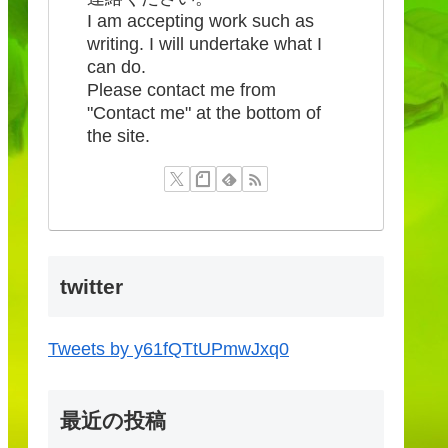
I am accepting work such as
writing. I will undertake what I
can do.
Please contact me from
"Contact me" at the bottom of
the site.
twitter
Tweets by y61fQTtUPmwJxq0
最近の投稿