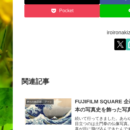
Pocket
iroiron
関連記事
FUJIFILM SQU
#その他芸術、アート
本の写真史を飾った写
続いて行ってきました。あら
目立つのは土門拳の仏像写真
真が目に飛び込んできたんです