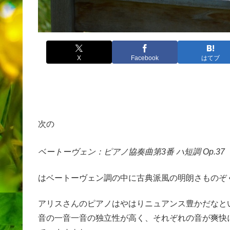
X
Facebook
はてブ
次の
ベートーヴェン：ピアノ協奏曲第3番 ハ短調 Op.37
はベートーヴェン調の中に古典派風の明朗さものぞ
アリスさんのピアノはやはりニュアンス豊かだなと
音の一音一音の独立性が高く、それぞれの音が爽快