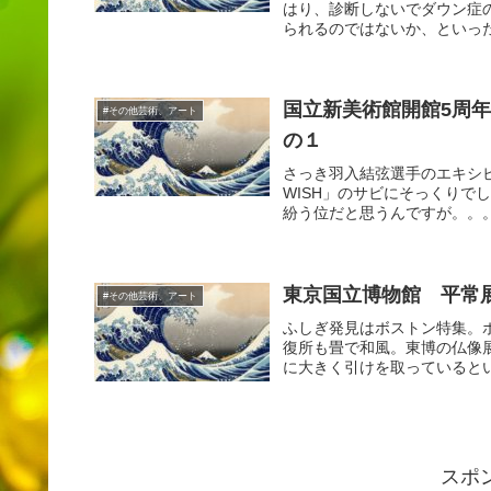
はり、診断しないでダウン症
られるのではないか、といった
国立新美術館開館5周
#その他芸術、アート
の１
さっき羽入結弦選手のエキシビシ
WISH」のサビにそっくり
紛う位だと思うんですが。。。
東京国立博物館 平常
#その他芸術、アート
ふしぎ発見はボストン特集。
復所も畳で和風。東博の仏像
に大きく引けを取っているとい
スポ