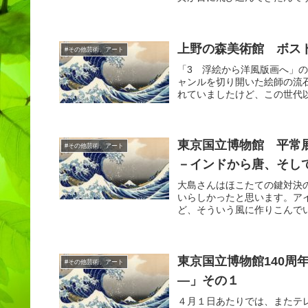
上野の森美術館 ボス
#その他芸術、アート
「3 浮絵から洋風版画へ」
ャンルを切り開いた絵師の流
れていましたけど、この世代以
東京国立博物館 平常
#その他芸術、アート
－インドから唐、そし
大島さんはほこたての鍵対決
いらしかったと思います。ア
ど、そういう風に作りこんでい
東京国立博物館140
#その他芸術、アート
―」その１
４月１日あたりでは、またテ