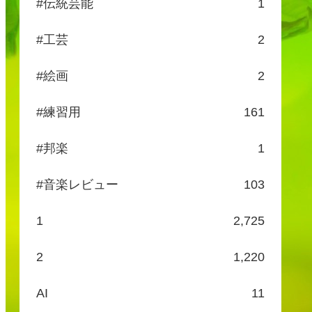
#伝統芸能
1
#工芸
2
#絵画
2
#練習用
161
#邦楽
1
#音楽レビュー
103
1
2,725
2
1,220
AI
11