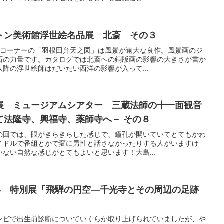
トン美術館浮世絵名品展 北斎 その３
のコーナーの「羽根田弁天之図」は風景が遠大な良作。風景画のジ
石の力量です。カタログでは北斎への銅版画の影響の大きさが書か
降の浮世絵師はだいたい西洋の影響が入って...
展 ミュージアムシアター 三蔵法師の十一面観音
て法隆寺、興福寺、薬師寺へ－ その８
の回では、眼がきらきらした感じで、瞳孔が開いていてとてもかわ
イドルで番組とかで変に男性と話さなかったりする人がいますけ
ない自然な感じがとてもよいと思います！大島...
周年 特別展「飛騨の円空―千光寺とその周辺の足跡
レビで出生前診断についていくらか取り上げられていましたが、や