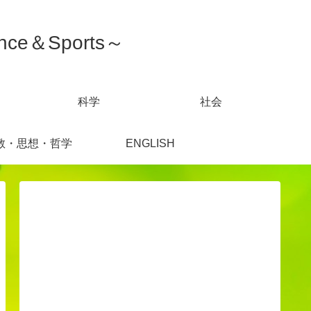
ce＆Sports～
科学
社会
教・思想・哲学
ENGLISH