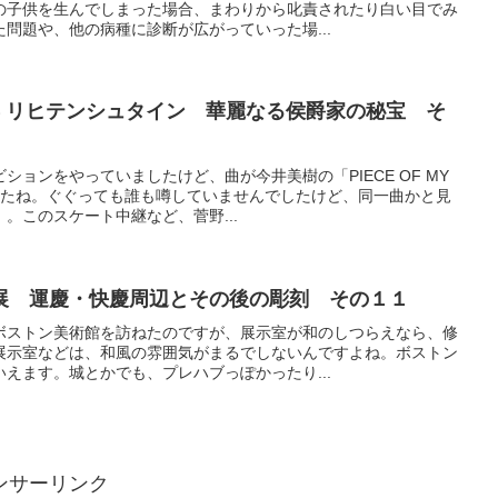
の子供を生んでしまった場合、まわりから叱責されたり白い目でみ
問題や、他の病種に診断が広がっていった場...
年 リヒテンシュタイン 華麗なる侯爵家の秘宝 そ
ョンをやっていましたけど、曲が今井美樹の「PIECE OF MY
でしたね。ぐぐっても誰も噂していませんでしたけど、同一曲かと見
。このスケート中継など、菅野...
展 運慶・快慶周辺とその後の彫刻 その１１
ボストン美術館を訪ねたのですが、展示室が和のしつらえなら、修
展示室などは、和風の雰囲気がまるでしないんですよね。ボストン
えます。城とかでも、プレハブっぽかったり...
ンサーリンク