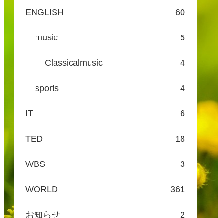
ENGLISH
60
music
5
Classicalmusic
4
sports
4
IT
6
TED
18
WBS
3
WORLD
361
お知らせ
2