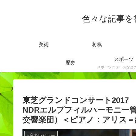
色々な記事を書きま
美術
将棋
スポーツ
歴史
東芝グランドコンサート201
NDRエルプフィルハーモニー
交響楽団）＜ピアノ：アリス＝
#音楽レビュー