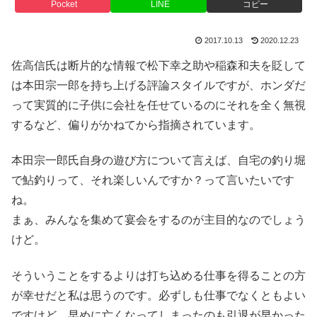
Pocket
LINE
コピー
2017.10.13
2020.12.23
佐高信氏は断片的な情報で松下幸之助や稲森和夫を貶して
は本田宗一郎を持ち上げる評論スタイルですが、ホンダだ
って実質的に子供に会社を任せているのにそれを全く無視
するなど、偏りがかねてから指摘されています。
本田宗一郎氏自身の遊び方について言えば、自宅の釣り堀
で鮎釣りって、それ楽しいんですか？って言いたいです
ね。
まぁ、みんなを集めて宴会をするのが主目的なのでしょう
けど。
そういうことをするよりは打ち込める仕事を得ることの方
が幸せだと私は思うのです。必ずしも仕事でなくともよい
ですけど。早めに亡くなってしまったのも引退が早かった