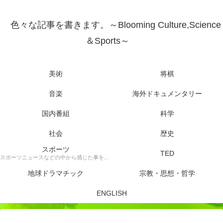
色々な記事を書きます。～Blooming Culture,Science
＆Sports～
美術
将棋
音楽
海外ドキュメンタリー
国内番組
科学
社会
歴史
スポーツ
TED
スポーツニュースなどの中から感じた事を書きます。
地球ドラマチック
宗教・思想・哲学
ENGLISH