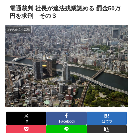
電通裁判 社長が違法残業認める 罰金50万
円を求刑 その３
#その他文化活動
X
Facebook
はてブ