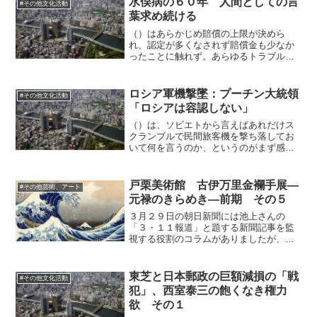
水俣病の６０年 人間としての言
#その他文化活動
緊迫感の演出も大概にして...
葉求め続ける
（）はあらかじめ賠償の上限が決めら
れ、認定が多くなされず賠償金も少なか
ったことに触れず。あらゆるトラブルは
賠償金が少ないことに端を発していま
す。そこを見詰めないと、問題は全く正
しく解決されません。それは最近の震災
ロシア軍機撃墜：プーチン大統領
#その他文化活動
避難のトラブルも同じです。い...
「ロシアは容認しない」
（）は、ソビエトから言えばあれだけス
クランブルで民間旅客機を撃ち落してお
いて何を言うのか、というのがまず感じ
ること。（ロシアはソビエトの後継をも
って自らを任じている）今回だって何度
も領空を侵犯し何度も警告されたのだろ
戸栗美術館 古伊万里金襴手展―
#その他芸術、アート
う。看過すると既成事実化...
元禄のきらめき―前期 その５
３月２９日の朝日新聞には池上さんの
「３・１１報道」と題する新聞記事を監
視する役割のコラムがありましたが、内
容は「顔が見えること」といった、報道
の表現の伝え方について。このコラムは
そもそも新聞の偏向を防ぐためにあるの
東芝と日本郵政の巨額減損の「戦
#その他文化活動
が本旨のはずで、それをやら...
犯」、西室泰三の飽くなき権力
欲 その１