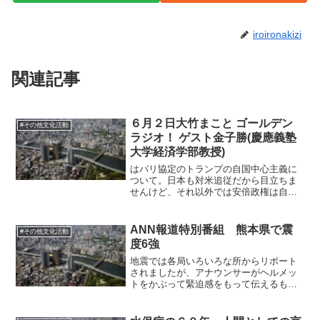
iroironakizi
関連記事
６月２日大竹まこと ゴールデン
#その他文化活動
ラジオ！ ゲスト金子勝(慶應義塾
大学経済学部教授)
はパリ協定のトランプの自国中心主義に
ついて。日本も対米追従だから目立ちま
せんけど、それ以外では安倍政権は自国
中心主義といえます。たとえば「「日本
政府は2枚舌」谷口真由美氏が指摘 国連
特別報告者への政府抗議に【共謀罪】」
ANN報道特別番組 熊本県で震
#その他文化活動
の北朝鮮に対する報告者...
度6強
地震では各局いろいろな所からリポート
されましたが、アナウンサーがヘルメッ
トをかぶって緊迫感をもって伝えるも、
後ろの方では社員がヘルメットも被らず
ラフな格好で余裕の体。アナウンサーも
ヘルメットをかぶる必要が無いのでは？