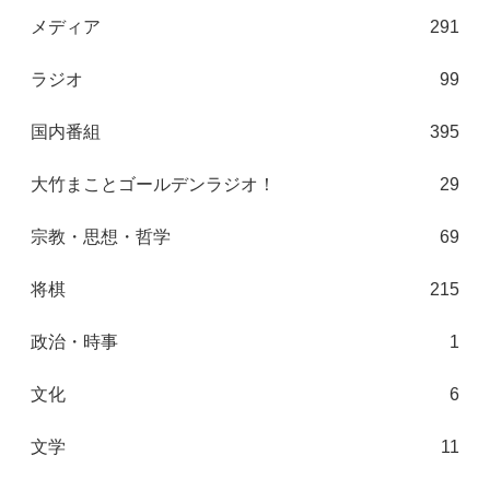
メディア
291
ラジオ
99
国内番組
395
大竹まことゴールデンラジオ！
29
宗教・思想・哲学
69
将棋
215
政治・時事
1
文化
6
文学
11