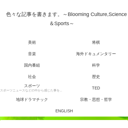
色々な記事を書きます。～Blooming Culture,Science
＆Sports～
美術
将棋
音楽
海外ドキュメンタリー
国内番組
科学
社会
歴史
スポーツ
TED
スポーツニュースなどの中から感じた事を書きます。
地球ドラマチック
宗教・思想・哲学
ENGLISH