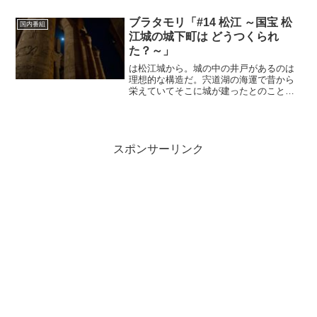
いう経験知の集積の手法ということか。
しかしこうなると結局納豆とかローカル
ブラタモリ「#14 松江 ～国宝 松
国内番組
フードは世界的に観て多角...
江城の城下町は どうつくられ
た？～」
は松江城から。城の中の井戸があるのは
理想的な構造だ。宍道湖の海運で昔から
栄えていてそこに城が建ったとのこと。
松江のようなところは江戸時代の地形が
残っていて良いですね。山を切り開いて
湿地帯を埋めたとのこと。人力の大工事
です。ここら辺は水びたし...
スポンサーリンク