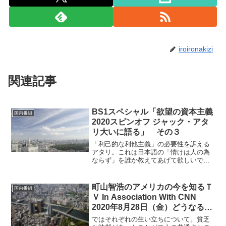
iroironakizi
関連記事
BS1スペシャル「欲望の資本主義
国内番組
2020スピンオフ ジャック・アタ
リ大いに語る」 その３
「利己的な利他主義」の必要性を訴える
アタリ。これは日本語の「情けは人の為
ならず」を誰か教えてあげて欲しいです
ね。パン屋が継続してお客さんに買って
もらうには美味しいパンを作るしかな
い。これが「利己的な利他主義」だとの
町山智浩のアメリカの今を知るＴ
国内番組
こと。しかしパン屋さんがお...
Ｖ In Association With CNN
2020年8月28日（金）どうなる大
統領選挙２０２０ カマラ・ハリ
ではそれぞれの生い立ちについて。貧乏