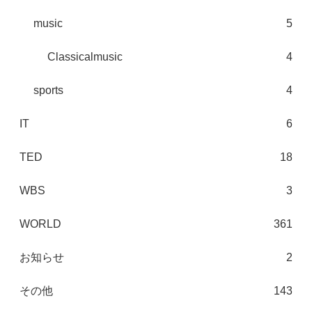
music
5
Classicalmusic
4
sports
4
IT
6
TED
18
WBS
3
WORLD
361
お知らせ
2
その他
143