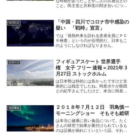
スと民主党全国大会
な時期があったことが二人の共通点との
こと。民主党と共和党の鬩ぎ合いについ
てもリポート。郵便投票ができるように
なると投票率が上がってトランプが不利
に。なので郵便のトップにトランプシン
「中国・四川でコロナ市中感染の
WORLD
パを送り込みポストを少な...
疑い 「戦時」宣言」
では「発熱外来を訪れる患者全員にＰＣ
Ｒ検査」というのが合理的だ。日本もこ
のようにしなければなりません。
フィギュアスケート 世界選手
スポーツ
権 女子 フリー 速報 = 2021年 3
月27日 ストックホルム
は日本勢は枠的には良かったですけど全
体的には残念でしたね。時差ボケが敗因
との紀平さんでしたけど、本当に時差ボ
ケに負けずいつもフィギュアの人はしっ
かりやっているなぁと感心しています。
シェルバコワは曲にグラスを使っていま
２０１８年７月１２日 羽鳥慎一
国内番組
したけど、ミニマルミュー...
モーニングショー そもそも総研
は本当に健康に良い食品について。たく
さんの研究で効果が裏付けられているも
のは証拠が崩れにくいという話。それを
メタアナリシスというとのこと。研究と