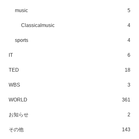
music
5
Classicalmusic
4
sports
4
IT
6
TED
18
WBS
3
WORLD
361
お知らせ
2
その他
143