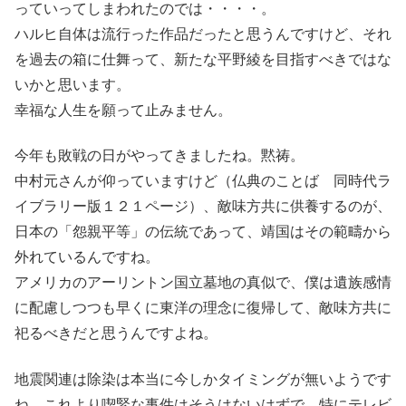
っていってしまわれたのでは・・・・。
ハルヒ自体は流行った作品だったと思うんですけど、それ
を過去の箱に仕舞って、新たな平野綾を目指すべきではな
いかと思います。
幸福な人生を願って止みません。
今年も敗戦の日がやってきましたね。黙祷。
中村元さんが仰っていますけど（仏典のことば 同時代ラ
イブラリー版１２１ページ）、敵味方共に供養するのが、
日本の「怨親平等」の伝統であって、靖国はその範疇から
外れているんですね。
アメリカのアーリントン国立墓地の真似で、僕は遺族感情
に配慮しつつも早くに東洋の理念に復帰して、敵味方共に
祀るべきだと思うんですよね。
地震関連は除染は本当に今しかタイミングが無いようです
ね。これより喫緊な事件はそうはないはずで、特にテレビ