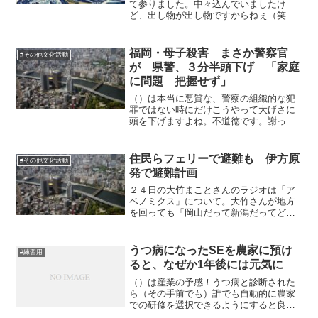
て参りました。中々込んでいましたけ
ど、出し物が出し物ですからねぇ（笑）
最初の海北友松の「浜松図屏風」は意外
な出会いと言いたい位の、胸に来る名
品。作者最晩年の境地らしく、川に橋が
福岡・母子殺害 まさか警察官
#その他文化活動
架かっていて松が生えているよ...
が 県警、３分半頭下げ 「家庭
に問題 把握せず」
（）は本当に悪質な、警察の組織的な犯
罪ではない時にだけこうやって大げさに
頭を下げますよね。不道徳です。謝って
いるようで、本当は自分たちは関係ない
と思っているから大げさに頭を下げるん
ですよ。私生活は管轄外だとみなす市民
住民らフェリーで避難も 伊方原
#その他文化活動
が多いだろうことを見越し...
発で避難計画
２４日の大竹まことさんのラジオは「ア
ベノミクス」について。大竹さんが地方
を回っても「岡山だって新潟だってどー
こも関係ない」といわれるとのこと。
「（パブリックエディターから）訂正・
おわび増加の背景は 中村史郎」（）は
うつ病になったSEを農家に預け
#練習用
吉田調書報道を謝罪したこと...
ると、なぜか1年後には元気に
（）は産業の予感！うつ病と診断された
ら（その手前でも）誰でも自動的に農家
での研修を選択できるようにすると良い
かもしれませんね。子供向けにしても誰