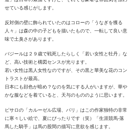
せている感じがします。
反対側の壁に飾られていたのはコローの「うなぎを獲る
人々」は森の中の子どもを描いたもので、一転して良い意
味で土臭さがあります。
バジールは２９歳で戦死したらしく「若い女性と牡丹」な
ど、高い技術と構図センスが光ります。
若い女性は黒人女性なのですが、その黒と華美な花のコン
トラストが最高。
日本にも顔色が暗め？なのを気にする人がいますが、華や
かな服などを着ていると、天与のもののように思います。
ピサロの「カルーゼル広場、パリ」はこの作家独特の非常
に寒々しい絵で、夏にぴったりです（笑）「生涯競馬-落
馬した騎手」は馬の股間の描写に意欲を感じます。