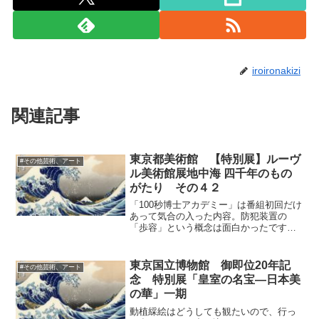
iroironakizi
関連記事
東京都美術館 【特別展】ルーヴ
#その他芸術、アート
ル美術館展地中海 四千年のもの
がたり その４２
「100秒博士アカデミー」は番組初回だけ
あって気合の入った内容。防犯装置の
「歩容」という概念は面白かったです。
一人一人が歩き方が全く違うことがわか
りますね。犬はマンションに人が入って
きた時点て、その歩き方を感知して誰だ
東京国立博物館 御即位20年記
#その他芸術、アート
か見分けるそうですが、...
念 特別展「皇室の名宝―日本美
の華」一期
動植綵絵はどうしても観たいので、行っ