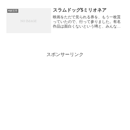
に対しても、国内向けの農業体験は国民
の心身のためにももっと支援され、気軽
スラムドッグ$ミリオネア
#練習用
にできるようにするべきだ...
映画をただで見られる券を、もう一枚貰
っていたので、行って参りました。有名
作品は面白くないという噂と、みんなが
評価するものには必ず良いところがあ
る、という話があって難しいですが、と
りあえずは鑑賞。主人公を騙すためにコ
ーラで誘う人が出てくるので...
スポンサーリンク