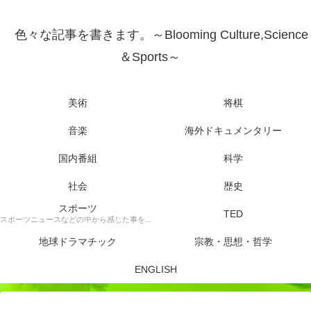
色々な記事を書きます。～Blooming Culture,Science
＆Sports～
美術
将棋
音楽
海外ドキュメンタリー
国内番組
科学
社会
歴史
スポーツ
TED
スポーツニュースなどの中から感じた事を書きます。
地球ドラマチック
宗教・思想・哲学
ENGLISH