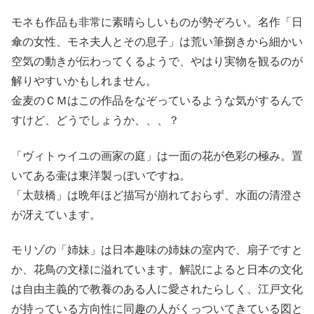
モネも作品も非常に素晴らしいものが勢ぞろい。名作「日
傘の女性、モネ夫人とその息子」は荒い筆捌きから細かい
空気の動きが伝わってくるようで、やはり実物を観るのが
解りやすいかもしれません。
金麦のＣＭはこの作品をなぞっているような気がするんで
すけど、どうでしょうか、、、？
「ヴィトゥイユの画家の庭」は一面の花が色彩の極み。置
いてある壷は東洋製っぽいですね。
「太鼓橋」は晩年ほど描写が崩れておらず、水面の清澄さ
が冴えています。
モリゾの「姉妹」は日本趣味の姉妹の室内で、扇子ですと
か、花鳥の文様に溢れています。解説によると日本の文化
は自由主義的で教養のある人に愛されたらしく、江戸文化
が持っている方向性に同趣の人がくっついてきている図と