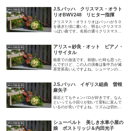
が悪いといわれていますが、伊福部音楽
であって、金管ましましだと思えば、楽
J.S.バッハ クリスマス・オラト
#その他音楽
しいもの。ただかなり良い...
リオBWV248 リヒター指揮
クリスマス・オラトリオはバッハが５０
を過ぎた頃に書いた、明るいクリスマス
っぽい曲です。名前の通りクリスマスか
ら顕現節までの祝日の為に書かれたもの
ですが、とはいっても特別に作った所も
有りますが、旧作の転用も多いのだそう
アリス＝紗良・オット ピアノ・
#その他音楽
です。これは超高濃度の音...
リサイタル
衛星での放送です。前聴いた時も思った
んですけど、この人の演奏は集中力が滅
茶苦茶高いんですよね。シューマンの
「ロマンス 第2番」は名前の通りの曲だ
と思うんですけど、一音一音の意味を確
かめつつ前進する感じで、所によっては
J.S.バッハ イギリス組曲 曽根
#その他音楽
かなり厳かに響きます。左...
麻矢子
最近とてもチェンバロが好きです。なん
といっても小回りが効いて変転に富んで
いるのが良いですよね。リズムは切れま
すし音色は明晰で美点は数え上げればき
りが有りません。勿論曲や演奏にもより
ますが。チェンバロの音はとある本によ
シューベルト 美しき水車小屋の
#その他音楽
れば「禁欲的」らしく、ブ...
娘 ボストリッジ＆内田光子