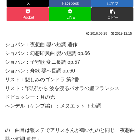
X
Facebook
はてブ
Pocket
LINE
コピー
2016.06.28
2019.12.15
ショパン：夜想曲 嬰ハ短調 遺作
ショパン：幻想即興曲 嬰ハ短調 op.66
ショパン：子守歌 変ニ長調 op.57
ショパン：舟歌 嬰ヘ長調 op.60
リスト：悲しみのゴンドラ 第2番
リスト：“伝説”から 波を渡るパオラの聖フランシス
ドビュッシー：月の光
ヘンデル（ケンプ編）：メヌエット ト短調
の一曲目は報ステでアリスさんが弾いたのと同じ「夜想曲
嬰ハ短調 遺作」。