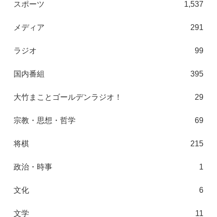
スポーツ
1,537
メディア
291
ラジオ
99
国内番組
395
大竹まことゴールデンラジオ！
29
宗教・思想・哲学
69
将棋
215
政治・時事
1
文化
6
文学
11