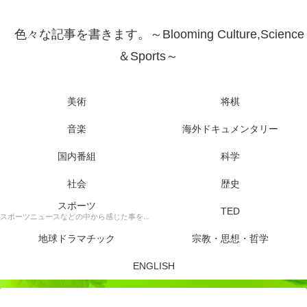
色々な記事を書きます。～Blooming Culture,Science
＆Sports～
美術
将棋
音楽
海外ドキュメンタリー
国内番組
科学
社会
歴史
スポーツ
TED
スポーツニュースなどの中から感じた事を書きます。
地球ドラマチック
宗教・思想・哲学
ENGLISH