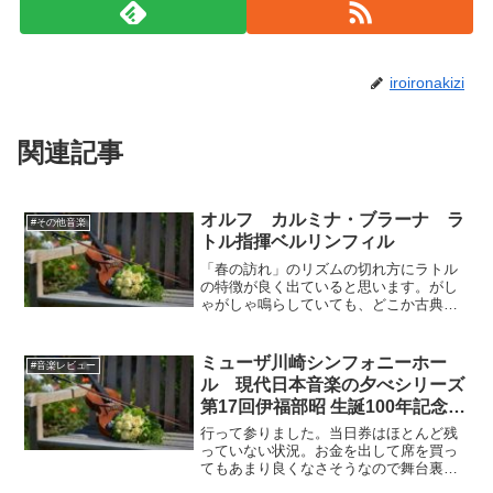
iroironakizi
関連記事
オルフ カルミナ・ブラーナ ラ
#その他音楽
トル指揮ベルリンフィル
「春の訪れ」のリズムの切れ方にラトル
の特徴が良く出ていると思います。がし
ゃがしゃ鳴らしていても、どこか古典的
に聴こえます。オルフがモンテヴェルデ
ィを研究していたことも関係あるかもし
れませんが。「踊り」も見事です。弦の
ミューザ川崎シンフォニーホー
#音楽レビュー
刻みが特徴的な、反復する...
ル 現代日本音楽の夕べシリーズ
第17回伊福部昭 生誕100年記念コ
ンサート
行って参りました。当日券はほとんど残
っていない状況。お金を出して席を買っ
てもあまり良くなさそうなので舞台裏近
くの２０００円のＣ席を。音のバランス